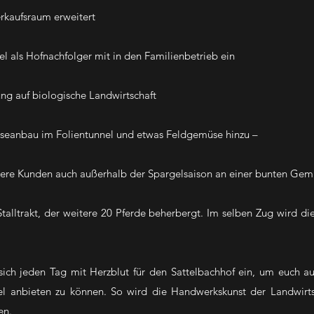
rkaufsraum erweitert
el als Hofnachfolger mit in den Familienbetrieb ein
ung auf biologische Landwirtschaft
eanbau im Folientunnel und etwas Feldgemüse hinzu –
sere Kunden auch außerhalb der Spargelsaison an einer
bunten Gemü
Stalltrakt, der weitere 20 Pferde beherbergt. Im selben Zug
wird die
sich jeden Tag mit Herzblut für den Sattelbachhof ein, um euch a
l anbieten zu können. So wird die Handwerkskunst der Landwirt
en.