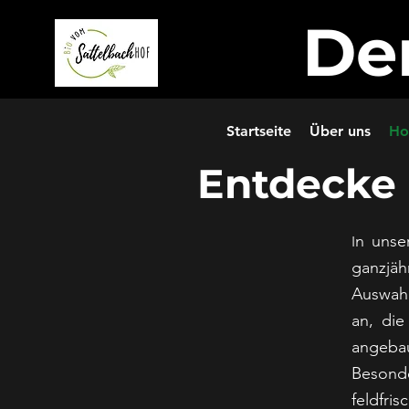
De
Startseite
Über uns
Ho
Entdecke 
n unse
I
ganzjä
Auswah
an, die
angeba
Beson
feldfri