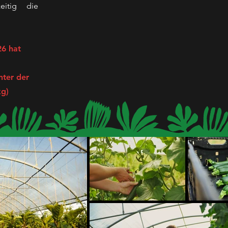
zeitig die
26 hat
nter der
kg)