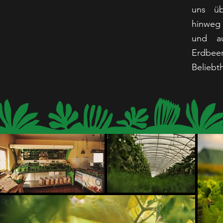
uns ü
hinweg
und au
Erdbeer
Beliebth