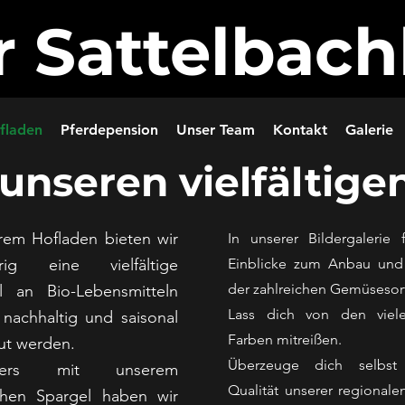
r Sattelbach
fladen
Pferdepension
Unser Team
Kontakt
Galerie
unseren vielfältige
rem Hofladen bieten wir
In unserer Bildergalerie 
hrig eine vielfältige
Einblicke zum Anbau und
der zahlreichen Gemüsesor
l an Bio-Lebensmitteln
Lass dich von den viel
 nachhaltig und saisonal
Farben mitreißen.
ut werden.
Überzeuge dich selbs
ders mit unserem
Qualität unserer regional
schen Spargel haben wir