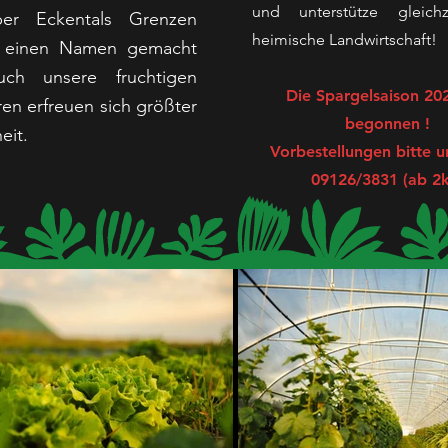
und unterstütze gleich
ber Eckentals Grenzen
heimische Landwirtschaft!
 einen Namen gemacht
ch unsere fruchtigen
Die Spargelsaison 20
en erfreuen sich größter
begonnen !
eit.
Vorbestellungen bitte u
09126/3831 (ab 2